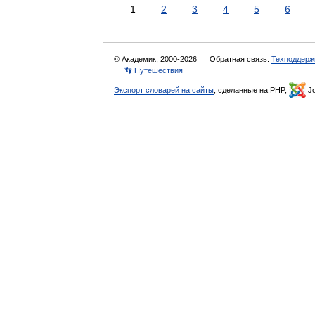
1
2
3
4
5
6
© Академик, 2000-2026
Обратная связь:
Техподдерж
👣 Путешествия
Экспорт словарей на сайты
, сделанные на PHP,
Jo