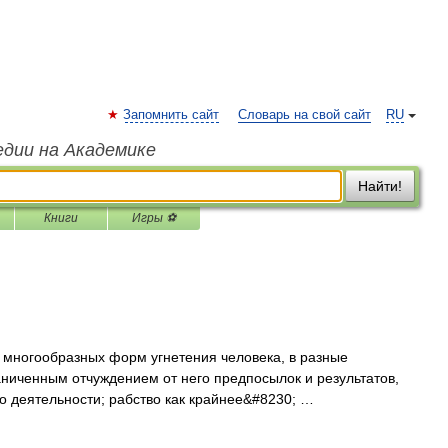
Запомнить сайт
Словарь на свой сайт
RU
едии на Академике
Найти!
Книги
Игры ⚽
огообразных форм угнетения человека, в разные
аниченным отчуждением от него предпосылок и результатов,
го деятельности; рабство как крайнее&#8230; …