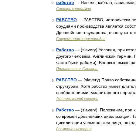
рабство
— Неволя, кабала, зависимост
2
Словарь синонимов
РАБСТВО
— РАБСТВО, исторически пер
3
орудиями производства является собст
Древнейшие государства, основу котор
Современная энциклопедия
Рабство
— (slavery) Условия, при кото
4
другого человека. Английский термин. 
часто были рабами). Впервые вызов р
Политология. Словарь.
РАБСТВО
— (slavery) Право собствен
5
структурам. Хотя рабство имеет длител
соображениями гуманитарного порядка,
Экономический словарь
Рабство
— (slavery). Положение, при к
6
со времен древнейших цивилизаций. Т
цивилизации упоминаются лица, наход
Всемирная история