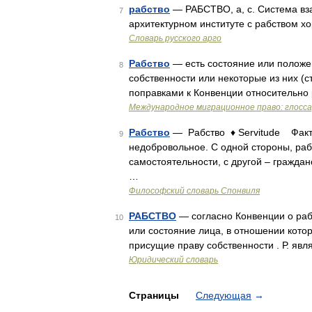
рабство
— РАБСТВО, а, с. Система вза
7
архитектурном институте с рабством х
Словарь русского арго
Рабство
— есть состояние или положе
8
собственности или некоторые из них (ст
поправками к Конвенции относительно 
Международное миграционное право: глосс
Рабство
— Рабство ♦ Servitude Факти
9
недобровольное. С одной стороны, раб
самостоятельности, с другой – гражда
…
Философский словарь Спонвиля
РАБСТВО
— согласно Конвенции о рабс
10
или состояние лица, в отношении кото
присущие праву собственности . Р. яв
Юридический словарь
Страницы
Следующая
→