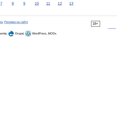
7
8
9
10
11
12
13
ка
,
Реклама на сайте
18+
omla,
Drupal,
WordPress, MODx.