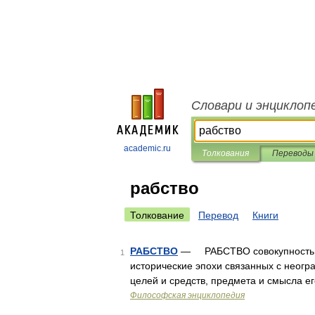
Словари и энциклоп
academic.ru
Толкования
Переводы
рабство
Толкование
Перевод
Книги
РАБСТВО
— РАБСТВО совокупность мн
1
исторические эпохи связанных с неогр
целей и средств, предмета и смысла е
Философская энциклопедия