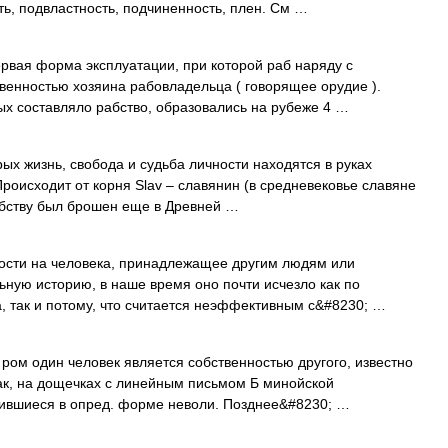
ь, подвластность, подчиненность, плен. См …
вая форма эксплуатации, при которой раб наряду с
венностью хозяина рабовладельца ( говорящее орудие ).
ых составляло рабство, образовались на рубеже 4 …
рых жизнь, свобода и судьба личности находятся в руках
Происходит от корня Slav – славянин (в средневековье славяне
абству был брошен еще в Древней …
ности на человека, принадлежащее другим людям или
ьную историю, в наше время оно почти исчезло как по
 так и потому, что считается неэффективным с&#8230; …
 ром один человек является собственностью другого, известно
ак, на дощечках с линейным письмом Б минойской
ившиеся в опред. форме неволи. Позднее&#8230; …