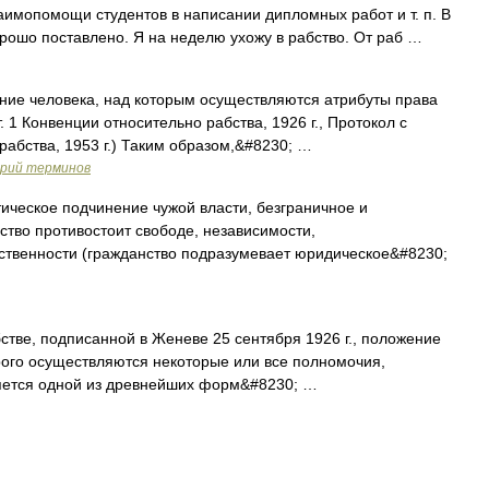
имопомощи студентов в написании дипломных работ и т. п. В
орошо поставлено. Я на неделю ухожу в рабство. От раб …
ние человека, над которым осуществляются атрибуты права
. 1 Конвенции относительно рабства, 1926 г., Протокол с
рабства, 1953 г.) Таким образом,&#8230; …
арий терминов
ческое подчинение чужой власти, безграничное и
ство противостоит свободе, независимости,
нственности (гражданство подразумевает юридическое&#8230;
тве, подписанной в Женеве 25 сентября 1926 г., положение
рого осуществляются некоторые или все полномочия,
ляется одной из древнейших форм&#8230; …